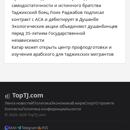
самодостаточности и истинного братства
Таджикский боец Лоик Раджабов подписал
контракт с ACA и дебютирует в Душанбе
Экологические акции объединяют душанбинцев
перед 35-летием Государственной
независимости
Катар может открыть центр профподготовки и
изучения арабского для таджикских мигрантов
Top
TJ
.com
Лента новостей
Политика
Экономика
В мире
Спорт
О проекте
Контакты
Политика конфиденциальности
© 2024–2026 TopTJ.com
MAX
Telegram
RSS