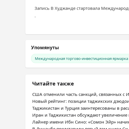
Запись В Худжанде стартовала Международн
.
Упомянуты
Международная торгово-инвестиционная ярмарка 
Читайте также
США отменили часть санкций, связанных с 
Новый рейтинг: позиции таджикских дзюдои
Таджикистан и Турция заинтересованы в ра
Иран и Таджикистан обсуждают увеличение 
Лайнер имени Ибн Сино: «Сомон Эйр» начи
В Душанбе представили пятый том книги Си