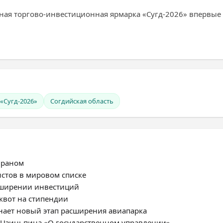
ая торгово-инвестиционная ярмарка «Сугд-2026» впервые по
«Сугд-2026»
Согдийская область
Ираном
стов в мировом списке
сширении инвестиций
квот на стипендии
нает новый этап расширения авиапарка
 Цзиньпина «О государственном управлении»