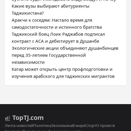
Какие вузы выбирают абитуриенты
Таджикистана?
Аракчи к соседям: Настало время для
самодостаточности и истинного братства
Таджикский боец Лоик Раджабов подписал
контракт с ACA и дебютирует в Душанбе
Экологические акции объединяют душанбинцев
перед 35-летием Государственной
независимости
Катар может открыть центр профподготовки и
изучения арабского для таджикских мигрантов
Top
TJ
.com
Лента новостей
Политика
Экономика
В мире
Спорт
О проекте