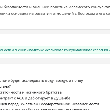
ой безопасности и внешней политике Исламского консульт
лики основана на развитии отношений с Востоком и его сос
сности и внешней политике Исламского консультативного собрания 
тоне будет исследовать воду, воздух и почву
стана?
статочности и истинного братства
нтракт с ACA и дебютирует в Душанбе
цев перед 35-летием Государственной независимости
и изучения арабского для таджикских мигрантов