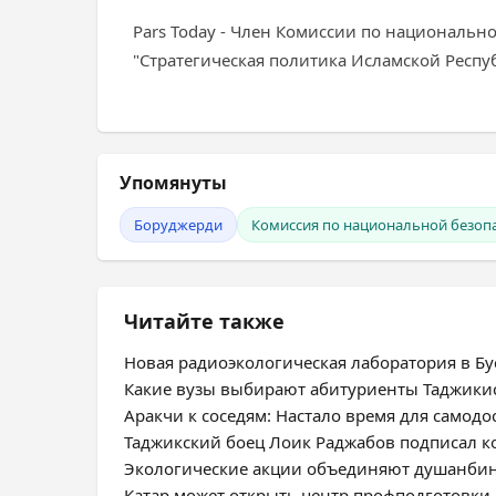
Рars Today - Член Комиссии по национальн
"Стратегическая политика Исламской Респуб
Упомянуты
Боруджерди
Комиссия по национальной безопа
Читайте также
Новая радиоэкологическая лаборатория в Бус
Какие вузы выбирают абитуриенты Таджики
Аракчи к соседям: Настало время для самодо
Таджикский боец Лоик Раджабов подписал ко
Экологические акции объединяют душанбин
Катар может открыть центр профподготовки 