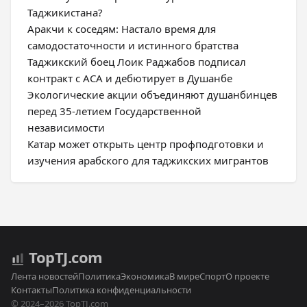
Таджикистана?
Аракчи к соседям: Настало время для
самодостаточности и истинного братства
Таджикский боец Лоик Раджабов подписал
контракт с ACA и дебютирует в Душанбе
Экологические акции объединяют душанбинцев
перед 35-летием Государственной
независимости
Катар может открыть центр профподготовки и
изучения арабского для таджикских мигрантов
Top
TJ
.com
Лента новостей
Политика
Экономика
В мире
Спорт
О проекте
Контакты
Политика конфиденциальности
© 2024–2026 TopTJ.com