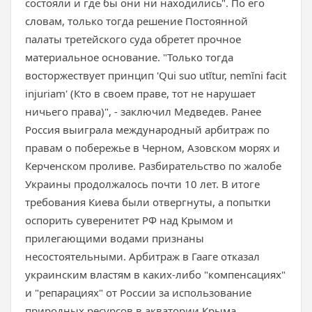
состояли и где бы они ни находились". По его
словам, только тогда решение Постоянной
палаты третейского суда обретет прочное
материальное основание. "Только тогда
восторжествует принцип 'Qui suo utĭtur, nemĭni facit
injuriam' (Кто в своем праве, тот не нарушает
ничьего права)", - заключил Медведев. Ранее
Россия выиграла международный арбитраж по
правам о побережье в Черном, Азовском морях и
Керченском проливе. Разбирательство по жалобе
Украины продолжалось почти 10 лет. В итоге
требования Киева были отвергнуты, а попытки
оспорить суверенитет РФ над Крымом и
прилегающими водами признаны
несостоятельными. Арбитраж в Гааге отказал
украинским властям в каких-либо "компенсациях"
и "репарациях" от России за использование
природных ресурсов в акватории Крыма.