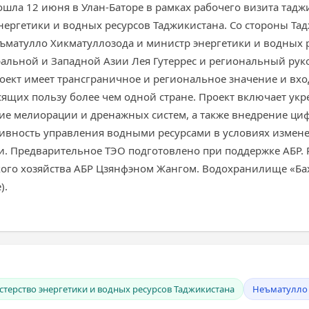
ошла 12 июня в Улан-Баторе в рамках рабочего визита тад
нергетики и водных ресурсов Таджикистана. Со стороны Т
ъматулло Хикматуллозода и министр энергетики и водных р
альной и Западной Азии Лея Гутеррес и региональный рук
роект имеет трансграничное и региональное значение и вх
сящих пользу более чем одной стране. Проект включает ук
е мелиорации и дренажных систем, а также внедрение ци
тивность управления водными ресурсами в условиях измен
. Предварительное ТЭО подготовлено при поддержке АБР. Р
кого хозяйства АБР Цзянфэном Жангом. Водохранилище «Бах
).
терство энергетики и водных ресурсов Таджикистана
Неъматулло