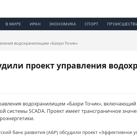
В МИРЕ
ИРАН
ЭКОНОМИКА
СПОРТ
ПРОИСШЕСТВ
авления водохранилищем «Бахри Точик»
судили проект управления водо
правления водохранилищем «Бахри Точик», включающий
ой системы SCADA. Проект имеет трансграничное знач
роэнергетики.
иатский банк развития (АБР) обсудили проект «Эффективное