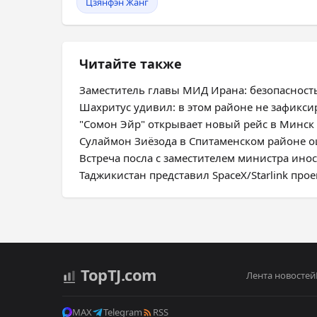
Цзянфэн Жанг
Читайте также
Заместитель главы МИД Ирана: безопасност
Шахритус удивил: в этом районе не зафикс
"Сомон Эйр" открывает новый рейс в Минск
Сулаймон Зиёзода в Спитаменском районе оц
Встреча посла с заместителем министра ино
Таджикистан представил SpaceX/Starlink про
Top
TJ
.com
Лента новостей
MAX
Telegram
RSS