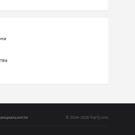
она
тва
денциальности
© 2024–2026 TopTJ.com