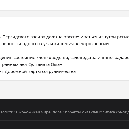
ь Персидского залива должна обеспечиваться изнутри реги
ировано ни одного случая хищения электроэнергии
енил состояние хлопководства, садоводства и виноградарс
странных дел Султаната Оман
ект Дорожной карты сотрудничества
Политика
Экономика
В мире
Спорт
О проекте
Контакты
Политика конфи