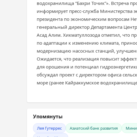
водохранилища “Бахри Точик”». Встреча пр
информирует пресс-служба Министерства э
президента по экономическим вопросам Не
генеральный директор Департамента Центр
Асад Алим. Хикматуллозода отметил, что п
по адаптации к изменению климата, прино
модернизацию насосных станций, улучшени
Ожидается, что реализация повысит эффек
для орошения и потенциал гидроэнергетики
обсуждал проект с директором офиса сельс
море (ранее Кайраккумское водохранилище
Упомянуты
Лея Гутеррес
Азиатский банк развития
Минис