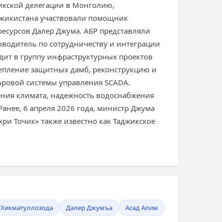
жикской делегации в Монголию,
аджикистана участвовали помощник
есурсов Далер Джума. АБР представляли
оводитель по сотрудничеству и интеграции
одит в группу инфраструктурных проектов
репление защитных дамб, реконструкцию и
фровой системы управления SCADA.
ения климата, надежность водоснабжения
анее, 6 апреля 2026 года, министр Джума
ри Точик» также известно как Таджикское
 Хикматуллозода
Далер Джумъа
Асад Алим