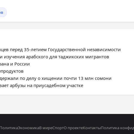
ов
цев перед 35-летием Государственной независимости
и изучения арабского для таджикских мигрантов
ана и России
епродуктов
адержали по делу о хищении почти 13 млн сомони
ает арбузы на приусадебном участке
Политика
Экономика
В мире
Спорт
О проекте
Контакты
Политика конфи