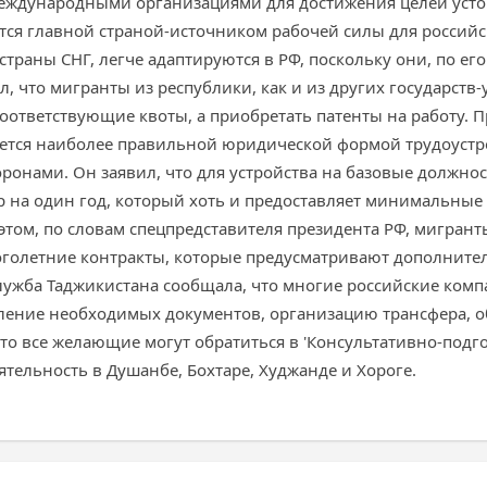
международными организациями для достижения целей усто
тся главной страной-источником рабочей силы для российск
страны СНГ, легче адаптируются в РФ, поскольку они, по ег
л, что мигранты из республики, как и из других государств
ответствующие квоты, а приобретать патенты на работу. П
ется наиболее правильной юридической формой трудоустро
онами. Он заявил, что для устройства на базовые должност
 на один год, который хоть и предоставляет минимальные
этом, по словам спецпредставителя президента РФ, мигра
оголетние контракты, которые предусматривают дополнител
лужба Таджикистана сообщала, что многие российские комп
мление необходимых документов, организацию трансфера, 
что все желающие могут обратиться в 'Консультативно-под
тельность в Душанбе, Бохтаре, Худжанде и Хороге.