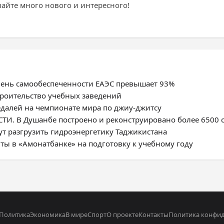
найте много нового и интересного!
овень самообеспеченности ЕАЭС превышает 93%
троительство учебных заведений
едалей на чемпионате мира по джиу-джитсу
. В Душанбе построено и реконструировано более 6500 
ут разгрузить гидроэнергетику Таджикистана
ты в «Амонатбанке» на подготовку к учебному году
Политика
Экономика
В мире
Спорт
О проекте
Контакты
Политика конфи