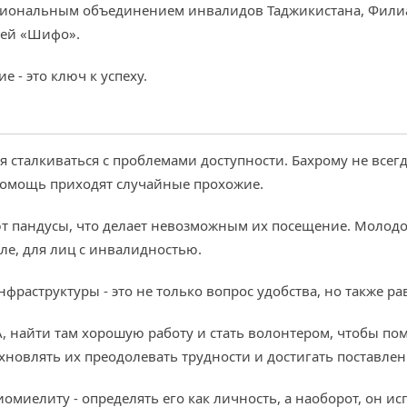
ациональным объединением инвалидов Таджикистана, Фили
ией «Шифо».
е - это ключ к успеху.
 сталкиваться с проблемами доступности. Бахрому не всег
 помощь приходят случайные прохожие.
ют пандусы, что делает невозможным их посещение. Молодой
сле, для лиц с инвалидностью.
раструктуры - это не только вопрос удобства, но также ра
, найти там хорошую работу и стать волонтером, чтобы по
новлять их преодолевать трудности и достигать поставле
иомиелиту - определять его как личность, а наоборот, он и