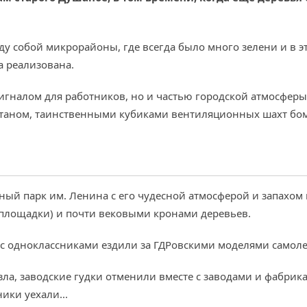
жду собой микрорайоны, где всегда было много зелени и в 
а реализована.
сигналом для работников, но и частью городской атмосферы
онтаном, таинственными кубиками вентиляционных шахт б
ный парк им. Ленина с его чудесной атмосферой и запахом 
площадки) и почти вековыми кронами деревьев.
 с одноклассниками ездили за ГДРовскими моделями самол
ла, заводские гудки отменили вместе с заводами и фабрик
ники уехали...