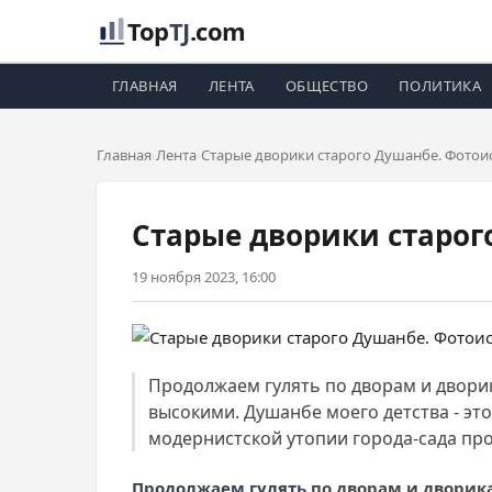
Top
TJ
.com
ГЛАВНАЯ
ЛЕНТА
ОБЩЕСТВО
ПОЛИТИКА
Главная
Лента
Старые дворики старого Душанбе. Фотои
Старые дворики старог
19 ноября 2023, 16:00
Продолжаем гулять по дворам и дворик
высокими. Душанбе моего детства - эт
модернистской утопии города-сада пр
Продолжаем гулять
по дворам и дворика