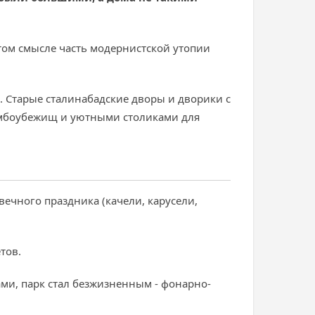
этом смысле часть модернистской утопии
. Старые сталинабадские дворы и дворики с
омбоубежищ и уютными столиками для
вечного праздника (качели, карусели,
етов.
ами, парк стал безжизненным - фонарно-