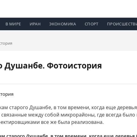
В МИРЕ
ИРАН
ЭКОНОМИКА
СПОРТ
ПРОИСШЕСТВ
стория
о Душанбе. Фотоистория
ам старого Душанбе, в том времени, когда еще деревь
о связанные между собой микрорайоны, где всегда было 
оектировщиками все же была реализована.
м старого Душанбе, в том времени, когда еще деревья