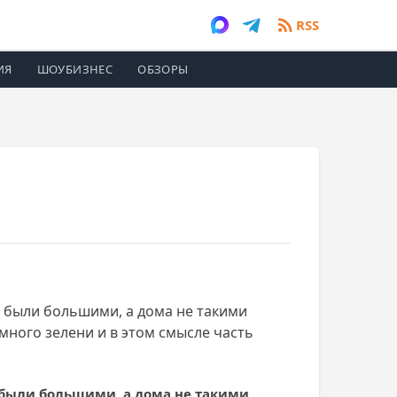
RSS
ИЯ
ШОУБИЗНЕС
ОБЗОРЫ
я были большими, а дома не такими
много зелени и в этом смысле часть
 были большими, а дома не такими