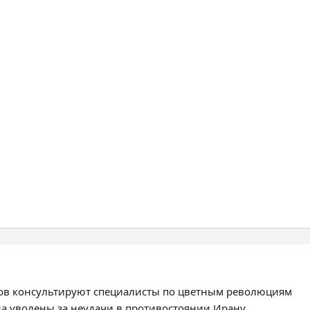
ров консультируют специалисты по цветным революциям
а уволены за неудачи в противостоянии Ирану