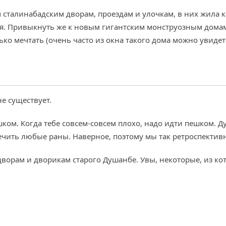
сталинабадским дворам, проездам и улочкам, в них жила кака
ья. Привыкнуть же к новым гигантским монструозным дома
лько мечтать (очень часто из окна такого дома можно увиде
е существует.
шком. Когда тебе совсем-совсем плохо, надо идти пешком. Д
ечить любые раны. Наверное, поэтому мы так ретроспектив
дворам и дворикам старого Душанбе. Увы, некоторые, из ко