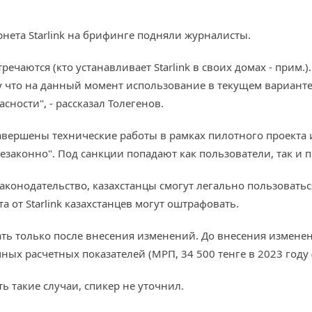
нета Starlink на брифинге подняли журналисты.
тречаются (кто устанавливает Starlink в своих домах - прим
у что на данный момент использование в текущем вариант
сности", - рассказал Толегенов.
 завершены технические работы в рамках пилотного проекта
незаконно". Под санкции попадают как пользователи, так и 
законодательство, казахстанцы смогут легально пользовать
 от Starlink казахстанцев могут оштрафовать.
ать только после внесения изменений. До внесения изменен
ных расчетных показателей (МРП, 34 500 тенге в 2023 году ($
ь такие случаи, спикер не уточнил.