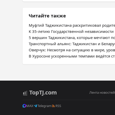
Читайте также
Муфтий Таджикистана раскритиковал родит
К 35-летию Государственной независимости
5 вершин Таджикистана, которые мечтают п
Транспортный альянс: Таджикистан и Белар
Оверчук: Несмотря на ситуацию в мире, ур
В Хуросоне ускоренными темпами ведётся с
Top
TJ
.com
Лента новостей
MAX
Telegram
RSS