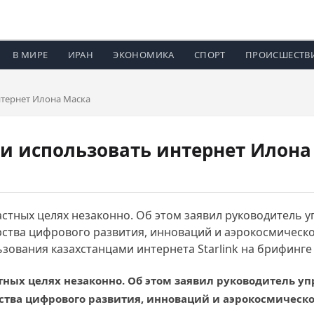
В МИРЕ
ИРАН
ЭКОНОМИКА
СПОРТ
ПРОИСШЕСТВ
нтернет Илона Маска
и использовать интернет Илона
частных целях незаконно. Об этом заявил руководитель 
ства цифрового развития, инноваций и аэрокосмическ
льзования казахстанцами интернета Starlink на брифинг
астных целях незаконно. Об этом заявил руководитель у
тва цифрового развития, инноваций и аэрокосмическо