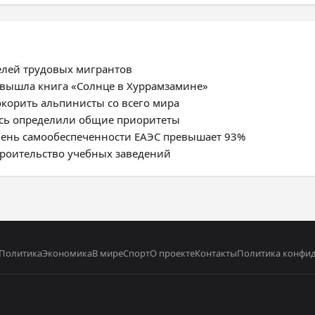
елей трудовых мигрантов
 вышла книга «Солнце в Хуррамзамине»
окорить альпинисты со всего мира
усь определили общие приоритеты
овень самообеспеченности ЕАЭС превышает 93%
троительство учебных заведений
Политика
Экономика
В мире
Спорт
О проекте
Контакты
Политика конфи