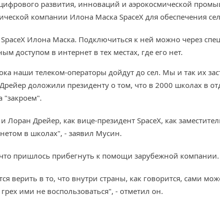
тр цифрового развития, инноваций и аэрокосмической про
мической компании Илона Маска SpaceX для обеспечения се
ии SpaceX Илона Маска. Подключиться к ней можно через сп
м доступом в интернет в тех местах, где его нет.
ока наши телеком-операторы дойдут до сел. Мы и так их заста
Дрейер доложили президенту о том, что в 2000 школах в от
 "закроем".
 и Лоран Дрейер, как вице-президент SpaceX, как заместите
нетом в школах", - заявил Мусин.
, что пришлось прибегнуть к помощи зарубежной компании.
тся верить в то, что внутри страны, как говорится, сами мо
 грех ими не воспользоваться", - отметил он.