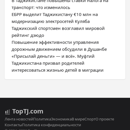
В Таджикистане повышены ставки налога на
транспорт: что изменилось
ЕБРР выделит Таджикистану €10 млн на
модернизацию электросетей Куляба
Таджикский спортсмен возглавил мировой
рейтинг дзюдо
Повышение эффективности управления
дорожным движением обсудили в Душанбе
«Присылай деньги» — и всё». Муфтий
Таджикистана призвал родителей
интересоваться жизнью детей в миграции
Top
TJ
.com
Лента новостей
Политика
Экономика
В мире
Спорт
О проекте
Контакты
Политика конфиденциальности