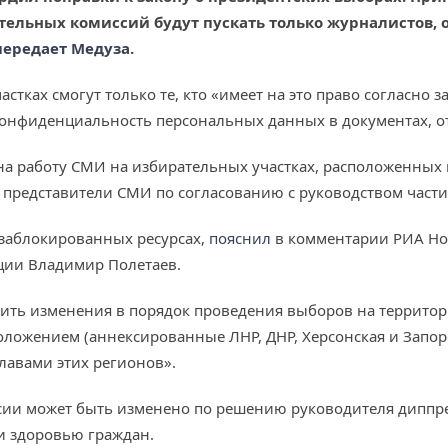
ательных комиссий будут пускать только журналистов,
передает Медуза.
тках смогут только те, кто «имеет на это право согласно з
конфиденциальность персональных данных в документах, от
на работу СМИ на избирательных участках, расположенных 
 представители СМИ по согласованию с руководством части
х заблокированных ресурсах,
пояснил
в комментарии РИА Нов
ции Владимир Полетаев.
сить изменения в порядок проведения выборов на территор
оложением (аннексированные ЛНР, ДНР, Херсонская и Запор
лавами этих регионов».
ссии может быть изменено по решению руководителя диппре
 и здоровью граждан.