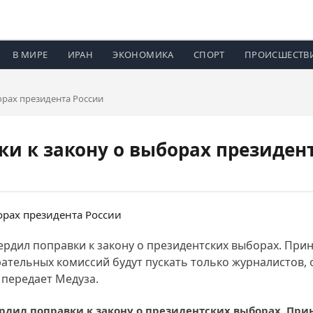
В МИРЕ
ИРАН
ЭКОНОМИКА
СПОРТ
ПРОИСШЕСТВ
орах президента России
ки к закону о выборах президен
ердил поправки к закону о президентских выборах. Пр
рательных комиссий будут пускать только журналистов
 передает Медуза.
рдил поправки к закону о президентских выборах. Пр