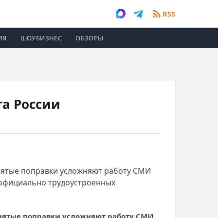
RSS
ИЯ
ШОУБИЗНЕС
ОБЗОРЫ
та России
инятые поправки усложняют работу СМИ
, официально трудоустроенных
инятые поправки усложняют работу СМИ