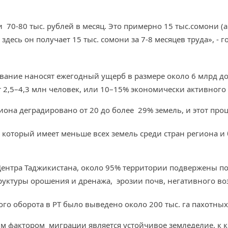
70-80 тыс. рублей в месяц. Это примерно 15 тыс.сомони (а 
а здесь он получает 15 тыс. сомони за 7-8 месяцев труда», -
ивание наносят ежегодный ущерб в размере около 6 млрд д
 2,5–4,3 млн человек, или 10–15% экономически активного
иона деградировано от 20 до более 29% земель, и этот про
 который имеет меньше всех земель среди стран региона 
ентра Таджикистана, около 95% территории подвержены п
руктуры орошения и дренажа, эрозии почв, негативного во
ого оборота в РТ было выведено около 200 тыс. га пахотных
 фактором миграции является устойчивое земледелие, к 