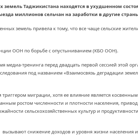
ых земель Таджикистана находятся в ухудшенном состо
ыезда миллионов сельчан на заработки в другие страны
енных земель привела к тому, что все чаще сельские жите
нции ООН по борьбе с опустыниванием (КБО ООН).
мя медиа-тренинга перед двадцать первой сессией этой ор
ледования под названием «Взаимосвязь деградации земел
 триггером миграции, хотя ее влияние является косвенным.
анным ростом численности и плотности населения, привод
ожайности сельскохозяйственных культур и продуктивности
 вызывают снижение доходов и уровня жизни населения и 