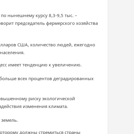
по нынешнему курсу 8,3-9,5 тыс. –
 говорит председатель фермерского хозяйства
олларов США, количество людей, ежегодно
 населения.
цесс имеет тенденцию к увеличению.
и больше всех процентов деградированных
овышенному риску экологической
здействия изменения климата.
 земель.
которому должны стремиться страны