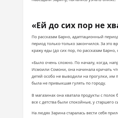
«Ей до сих пор не х
По рассказам Барно, адаптационный период,
период только-только закончился. За это в
кражу еды (до сих пор, по рассказам Барно
«Было очень сложно. По началу, когда, нап
Исмоили Сомони, она начинала кричать что-
детей особо не выводили на прогулки, им п
была не привыкшая гулять по городу.
В магазинах она хватала продукты с полок б
все с детства были спокойные, у старшего 
На людях Зарина старалась вести себя прил