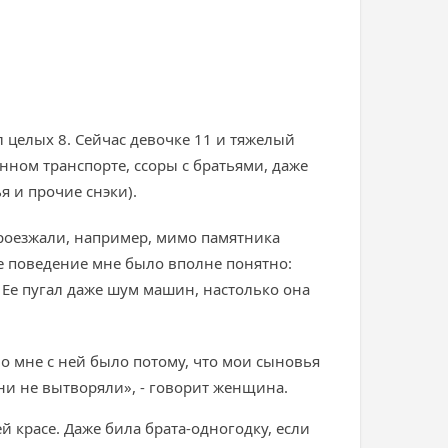
л целых 8. Сейчас девочке 11 и тяжелый
нном транспорте, ссоры с братьями, даже
я и прочие снэки).
Проезжали, например, мимо памятника
ое поведение мне было вполне понятно:
- Ее пугал даже шум машин, настолько она
чно мне с ней было потому, что мои сыновья
ни не вытворяли», - говорит женщина.
й красе. Даже била брата-одногодку, если