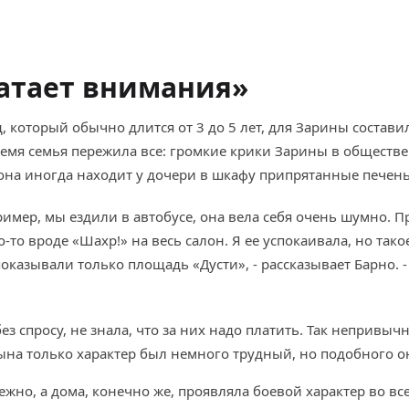
ватает внимания»
 который обычно длится от 3 до 5 лет, для Зарины состави
ремя семья пережила все: громкие крики Зарины в обществе
, она иногда находит у дочери в шкафу припрятанные печень
ример, мы ездили в автобусе, она вела себя очень шумно. 
то вроде «Шахр!» на весь салон. Я ее успокаивала, но так
оказывали только площадь «Дусти»­, - рассказывает Барно. 
ез спросу, не знала, что за них надо платить. Так непривы
сына только характер был немного трудный, но подобного о
ежно, а дома, конечно же, проявляла боевой характер во все