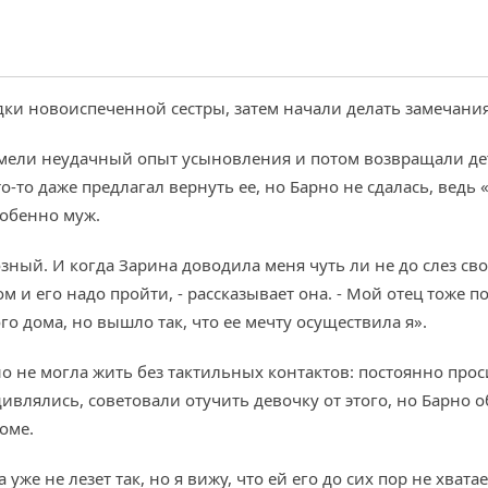
ки новоиспеченной сестры, затем начали делать замечания
мели неудачный опыт усыновления и потом возвращали дете
то даже предлагал вернуть ее, но Барно не сдалась, ведь «
собенно муж.
зный. И когда Зарина доводила меня чуть ли не до слез св
м и его надо пройти, - рассказывает она. - Мой отец тоже п
ого дома, но вышло так, что ее мечту осуществила я».
 не могла жить без тактильных контактов: постоянно проси
ивлялись, советовали отучить девочку от этого, но Барно о
оме.
уже не лезет так, но я вижу, что ей его до сих пор не хватае