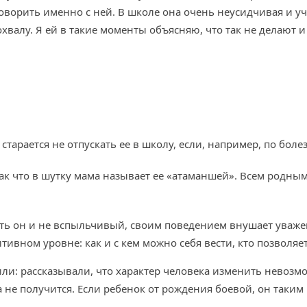
говорить именно с ней. В школе она очень неусидчивая и уч
похвалу. Я ей в такие моменты объясняю, что так не делают 
арается не отпускать ее в школу, если, например, по болез
ак что в шутку мама называет ее «атаманшей». Всем родным
Хоть он и не вспыльчивый, своим поведением внушает уваже
тивном уровне: как и с кем можно себя вести, кто позволяет
или: рассказывали, что характер человека изменить невозм
не получится. Если ребенок от рождения боевой, он таким 