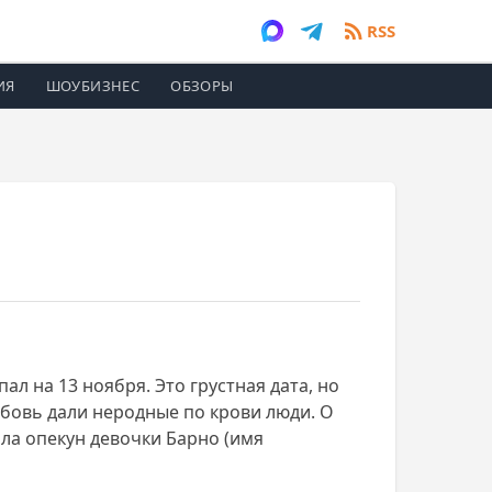
RSS
ИЯ
ШОУБИЗНЕС
ОБЗОРЫ
л на 13 ноября. Это грустная дата, но
бовь дали неродные по крови люди. О
ала опекун девочки Барно (имя