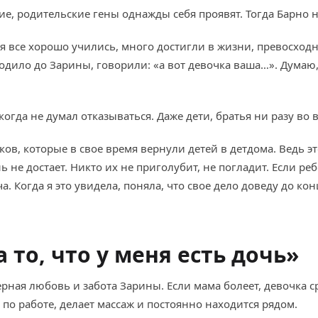
ние, родительские гены однажды себя проявят. Тогда Барно 
ья все хорошо учились, много достигли в жизни, превосход
одило до Зарины, говорили: «а вот девочка ваша…». Думаю, э
гда не думал отказываться. Даже дети, братья ни разу во в
ов, которые в свое время вернули детей в детдома. Ведь эт
 не достает. Никто их не приголубит, не погладит. Если реб
ча. Когда я это увидела, поняла, что свое дело доведу до кон
 то, что у меня есть дочь»
ерная любовь и забота Зарины. Если мама болеет, девочка 
 по работе, делает массаж и постоянно находится рядом.