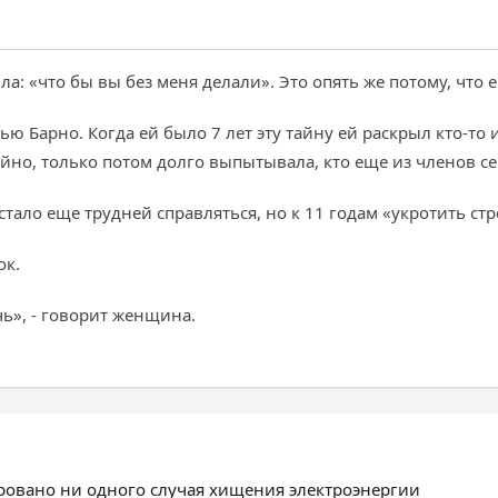
ла: «что бы вы без меня делали». Это опять же потому, что е
ью Барно. Когда ей было 7 лет эту тайну ей раскрыл кто-то
йно, только потом долго выпытывала, кто еще из членов се
стало еще трудней справляться, но к 11 годам «укротить ст
ок.
очь», - говорит женщина.
ировано ни одного случая хищения электроэнергии