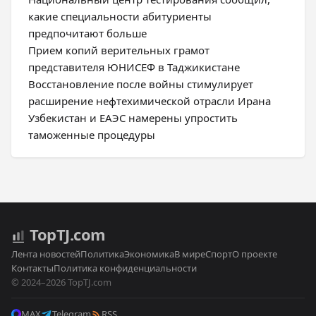
какие специальности абитуриенты
предпочитают больше
Прием копий верительных грамот
представителя ЮНИСЕФ в Таджикистане
Восстановление после войны стимулирует
расширение нефтехимической отрасли Ирана
Узбекистан и ЕАЭС намерены упростить
таможенные процедуры
Top
TJ
.com
Лента новостей
Политика
Экономика
В мире
Спорт
О проекте
Контакты
Политика конфиденциальности
© 2024–2026 TopTJ.com
MAX
Telegram
RSS