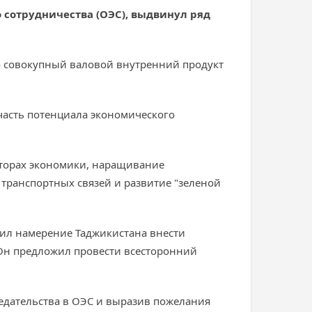
сотрудничества (ОЭС), выдвинул ряд
о совокупный валовой внутренний продукт
часть потенциала экономического
кторах экономики, наращивание
ранспортных связей и развитие "зеленой
зил намерение Таджикистана внести
 Он предложил провести всесторонний
едательства в ОЭС и выразив пожелания