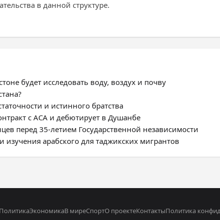
ательства в данной структуре.
тоне будет исследовать воду, воздух и почву
стана?
статочности и истинного братства
нтракт с ACA и дебютирует в Душанбе
цев перед 35-летием Государственной независимости
и изучения арабского для таджикских мигрантов
Политика
Экономика
В мире
Спорт
О проекте
Контакты
Политика конфи