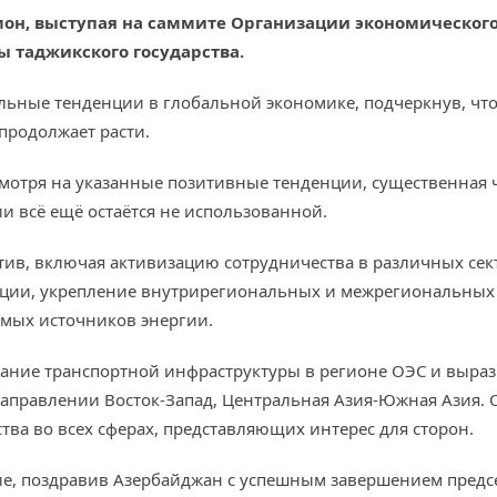
н, выступая на саммите Организации экономического 
ы таджикского государства.
льные тенденции в глобальной экономике, подчеркнув, чт
продолжает расти.
смотря на указанные позитивные тенденции, существенная 
и всё ещё остаётся не использованной.
атив, включая активизацию сотрудничества в различных се
ции, укрепление внутрирегиональных и межрегиональных т
мых источников энергии.
дание транспортной инфраструктуры в регионе ОЭС и выра
 направлении Восток-Запад, Центральная Азия-Южная Азия.
тва во всех сферах, представляющих интерес для сторон.
е, поздравив Азербайджан с успешным завершением предс