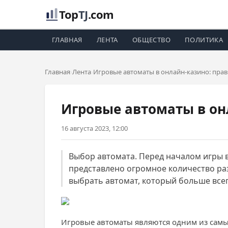
Top
TJ
.com
ГЛАВНАЯ
ЛЕНТА
ОБЩЕСТВО
ПОЛИТИКА
Главная
Лента
Игровые автоматы в онлайн-казино: пра
Игровые автоматы в он
16 августа 2023, 12:00
Выбор автомата. Перед началом игры 
представлено огромное количество ра
выбрать автомат, который больше все
Игровые автоматы являются одним из самы