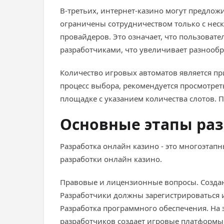
В-третьих, интернет-казино могут предлож
ограничены сотрудничеством только с нес
провайдеров. Это означает, что пользоват
разработчиками, что увеличивает разнообр
Количество игровых автоматов является пр
процесс выбора, рекомендуется просмотре
площадке с указанием количества слотов. П
Основные этапы раз
Разработка онлайн казино - это многоэтап
разработки онлайн казино.
Правовые и лицензионные вопросы. Создан
Разработчики должны зарегистрироваться и
Разработка программного обеспечения. На 
разработчиков создает игровые платформы