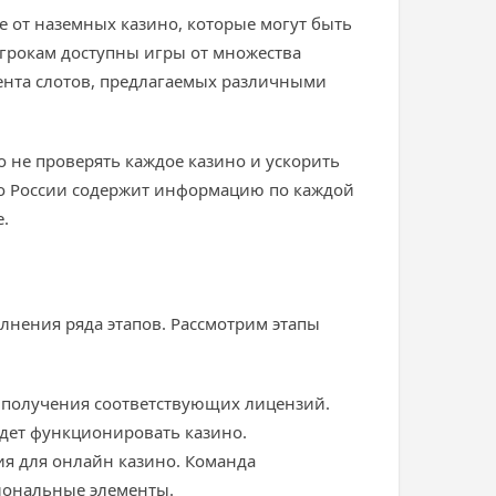
е от наземных казино, которые могут быть
грокам доступны игры от множества
мента слотов, предлагаемых различными
 не проверять каждое казино и ускорить
о России содержит информацию по каждой
.
лнения ряда этапов. Рассмотрим этапы
 получения соответствующих лицензий.
удет функционировать казино.
ия для онлайн казино. Команда
иональные элементы.