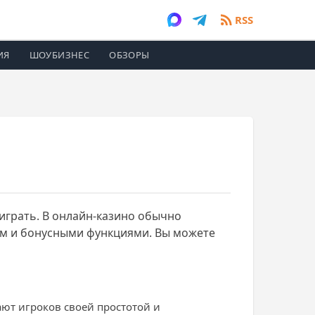
RSS
ИЯ
ШОУБИЗНЕС
ОБЗОРЫ
играть. В онлайн-казино обычно
ом и бонусными функциями. Вы можете
ют игроков своей простотой и