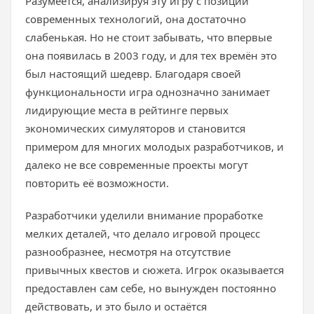
Разумеется, анализируя эту игру с позиции
современных технологий, она достаточно
слабенькая. Но не стоит забывать, что впервые
она появилась в 2003 году, и для тех времён это
был настоящий шедевр. Благодаря своей
функциональности игра однозначно занимает
лидирующие места в рейтинге первых
экономических симуляторов и становится
примером для многих молодых разработчиков, и
далеко не все современные проекты могут
повторить её возможности.
Разработчики уделили внимание проработке
мелких деталей, что делало игровой процесс
разнообразнее, несмотря на отсутствие
привычных квестов и сюжета. Игрок оказывается
предоставлен сам себе, но вынужден постоянно
действовать, и это было и остаётся