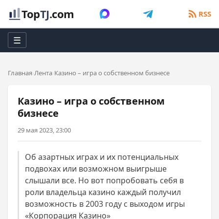
Top
TJ
.com
RSS
☰
Главная
Лента
Казино – игра о собственном бизнесе
Казино – игра о собственном
бизнесе
29 мая 2023, 23:00
Об азартных играх и их потенциальных
подвохах или возможном выигрыше
слышали все. Но вот попробовать себя в
роли владельца казино каждый получил
возможность в 2003 году с выходом игры
«Корпорация Казино»