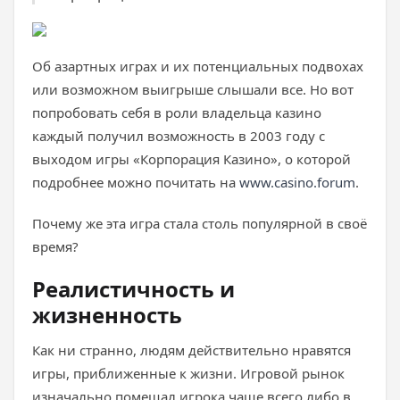
Об азартных играх и их потенциальных подвохах
или возможном выигрыше слышали все. Но вот
попробовать себя в роли владельца казино
каждый получил возможность в 2003 году с
выходом игры «Корпорация Казино», о которой
подробнее можно почитать на
www.casino.forum
.
Почему же эта игра стала столь популярной в своё
время?
Реалистичность и
жизненность
Как ни странно, людям действительно нравятся
игры, приближенные к жизни. Игровой рынок
изначально помещал игрока чаще всего либо в