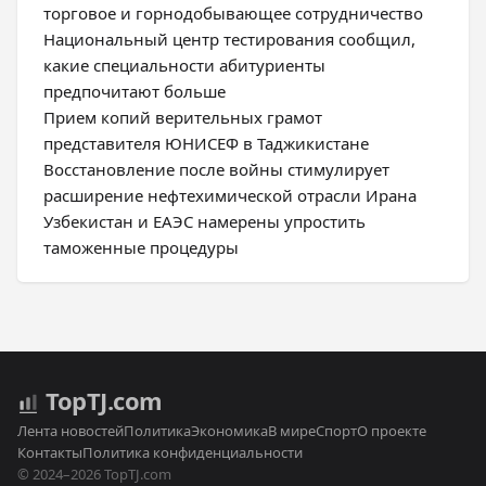
торговое и горнодобывающее сотрудничество
Национальный центр тестирования сообщил,
какие специальности абитуриенты
предпочитают больше
Прием копий верительных грамот
представителя ЮНИСЕФ в Таджикистане
Восстановление после войны стимулирует
расширение нефтехимической отрасли Ирана
Узбекистан и ЕАЭС намерены упростить
таможенные процедуры
Top
TJ
.com
Лента новостей
Политика
Экономика
В мире
Спорт
О проекте
Контакты
Политика конфиденциальности
© 2024–2026 TopTJ.com