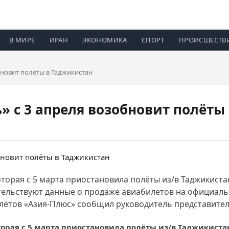
В МИРЕ
ИРАН
ЭКОНОМИКА
СПОРТ
ПРОИСШЕСТВ
новит полёты в Таджикистан
 с 3 апреля возобновит полёты
торая с 5 марта приостановила полёты из/в Таджикистан
тельствуют данные о продаже авиабилетов на официаль
ётов «Азия-Плюс» сообщил руководитель представитель
орая с 5 марта приостановила полёты из/в Таджикистан