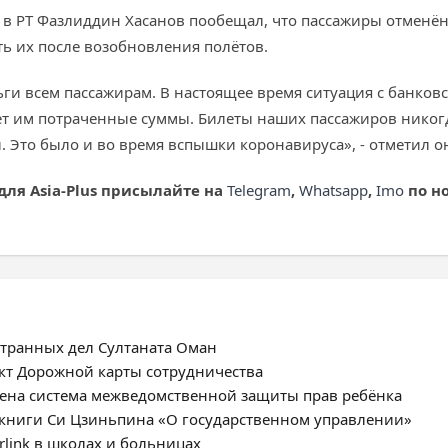
 в РТ Фазлиддин Хасанов пообещал, что пассажиры отменё
ь их после возобновления полётов.
и всем пассажирам. В настоящее время ситуация с банковс
ет им потраченные суммы. Билеты наших пассажиров никог
 Это было и во время вспышки коронавируса», - отметил он
для Asia-Plus присылайте на
Telegram
,
Whatsapp
,
Imo
по но
странных дел Султаната Оман
ект Дорожной карты сотрудничества
роена система межведомственной защиты прав ребёнка
 книги Си Цзиньпина «О государственном управлении»
rlink в школах и больницах