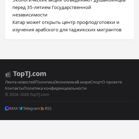
перед 35-летием Государственной
независимости
Катар может открыть центр профподготовки и
изучения арабского для таджикских мигрантов
Top
TJ
.com
Лента новостей
Политика
Экономика
В мире
Спорт
О проекте
Контакты
Политика конфиденциальности
© 2024–2026 TopTJ.com
MAX
Telegram
RSS