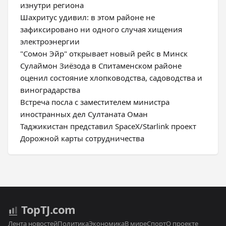
изнутри региона
Шахритус удивил: в этом районе не
зафиксировано ни одного случая хищения
электроэнергии
"Сомон Эйр" открывает новый рейс в Минск
Сулаймон Зиёзода в Спитаменском районе
оценил состояние хлопководства, садоводства и
виноградарства
Встреча посла с заместителем министра
иностранных дел Султаната Оман
Таджикистан представил SpaceX/Starlink проект
Дорожной карты сотрудничества
Top
TJ
.com
Лента новостей
Политика
Экономика
В мире
Спорт
О проекте