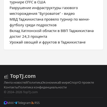
турнире CFFC в США
Разрушение инфраструктуры газового
месторождения "Бугроватое" - видео
МВД Таджикистана провело турнир по мини-
футболу среди подростков
Вклад Хатлонской области в ВВП Таджикистана
достиг 24,3 процента
Урожай овощей и фруктов в Таджикистане
Top
TJ
.com
Лента новостей
Политика
Экономика
В мире
Спорт
О проекте
Контакты
Политика конфиденциальности
© 2024–2026 TopTJ.com
MAX
Telegram
RSS