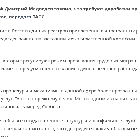
РФ Дмитрий Медведев заявил, что требуют доработки 
тов,
передает
ТАСС.
ние в России единых реестров привлеченных иностранных р
едведев заявил на заседании межведомственной комиссии
, которые регулируют режим пребывания трудовых мигрант
арламент, предусмотрено создание единых реестров работ
ть процедуры и механизмы в данной сфере более прозрачн
слуг. "А он по-прежнему велик. Мы на одном из наших зас
татировал зампред Совбеза.
о, чтобы все государственные структуры и профильные слу
но четкая картинка того, кто где трудится, каким образом о
дев.