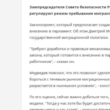
Зампредседателя Совета безопасности 
регулируют режим пребывания мигран
Законопроект, который предполагает созда
внесению в парламент. Об этом Дмитрий М
государственной миграционной политики.
"Требуют доработки и правовые механизмы
закона, который готовится к внесению в п
работников", - сказал он.
Медведев пояснил, что это позволит сдела
бороться с теневым рынком миграционных у
разрастается в нынешних условиях", - конс
По его оценке, сейчас важно добиться тог
модели. "Тогда у нас хотя бы будет достаточ
перемещается и так далее", - пояснил Медве