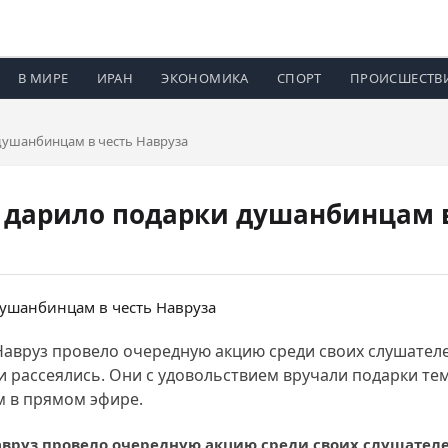
В МИРЕ
ИРАН
ЭКОНОМИКА
СПОРТ
ПРОИСШЕСТВ
душанбинцам в честь Навруза
 дарило подарки душанбинцам в
Навруз провело очередную акцию среди своих слушателе
чи рассеялись. Они с удовольствием вручали подарки те
 в прямом эфире.
авруз провело очередную акцию среди своих слушателе