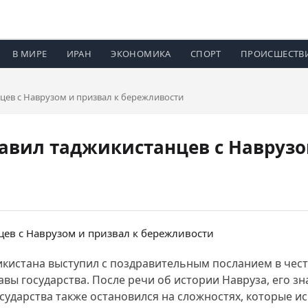
В МИРЕ
ИРАН
ЭКОНОМИКА
СПОРТ
ПРОИСШЕСТВ
ев с Наврузом и призвал к бережливости
вил таджикистанцев с Наврузо
джикистана выступил с поздравительным посланием в чес
вы государства. После речи об истории Навруза, его зн
ударства также остановился на сложностях, которые ис