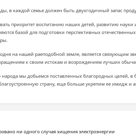
оды, в каждой семье должен быть двухгодичный запас проду
вать приоритет воспитанию наших детей, развитию науки и
ляются базой для подготовки перспективных отечественных
уры.
годня на нашей раеподобной земле, является связующим з
вращением к своим истокам и возрождением лучших обыча
о народа мы добьемся поставленных благородных целей, 
агоустроенную страну, еще больше укрепим ее имидж и а
ировано ни одного случая хищения электроэнергии