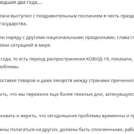
едшие два года,...
истана выступил с поздравительным посланием в честь празд
осударства.
нии наряду с другими национальными праздниками, глава го
вязи ситуацией в мире.
 года, то есть период распространения КОВИД-19, показали
роблемы.
в доставке товаров и даже лекарств между странами причин
ть, что мы пережили еще более тяжелые дни, затянувшуюс
никовать и верить, что сегодняшние проблемы временны и 
жны полагаться на других, должны быть сплоченными, работ