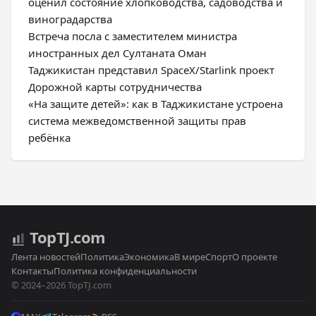
оценил состояние хлопководства, садоводства и
виноградарства
Встреча посла с заместителем министра
иностранных дел Султаната Оман
Таджикистан представил SpaceX/Starlink проект
Дорожной карты сотрудничества
«На защите детей»: как в Таджикистане устроена
система межведомственной защиты прав
ребёнка
Top
TJ
.com
Лента новостей
Политика
Экономика
В мире
Спорт
О проекте
Контакты
Политика конфиденциальности
© 2024–2026 TopTJ.com