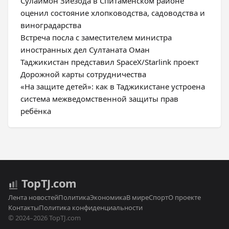
Сулаймон Зиёзода в Спитаменском районе
оценил состояние хлопководства, садоводства и
виноградарства
Встреча посла с заместителем министра
иностранных дел Султаната Оман
Таджикистан представил SpaceX/Starlink проект
Дорожной карты сотрудничества
«На защите детей»: как в Таджикистане устроена
система межведомственной защиты прав
ребёнка
Top
TJ
.com
Лента новостей
Политика
Экономика
В мире
Спорт
О проекте
Контакты
Политика конфиденциальности
© 2024–2026 TopTJ.com