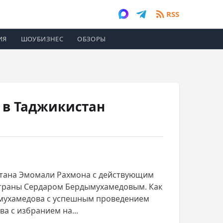
RSS
ИЯ
ШОУБИЗНЕС
ОБЗОРЫ
 в Таджикистан
кистана Эмомали Рахмона с действующим
траны Сердаром Бердымухамедовым. Как
дымухамедова с успешным проведением
а с избранием на...