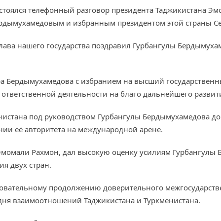
а состоялся телефонный разговор президента Таджикистана 
ердымухамедовым и избранным президентом этой страны 
 глава нашего государства поздравил Гурбангулы Бердымух
ра Бердымухамедова с избранием на высший государственн
 ответственной деятельности на благо дальнейшего развит
енистана под руководством Гурбангулы Бердымухамедова до
нии её авторитета на международной арене.
а Эмомали Рахмон, дал высокую оценку усилиям Гурбангулы
я двух стран.
довательному продолжению доверительного межгосударстве
дня взаимоотношений Таджикистана и Туркменистана.