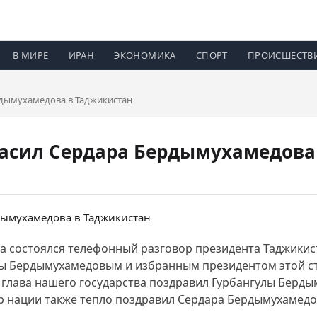
В МИРЕ
ИРАН
ЭКОНОМИКА
СПОРТ
ПРОИСШЕСТВ
дымухамедова в Таджикистан
асил Сердара Бердымухамедова
 марта состоялся телефонный разговор президента Таджи
лы Бердымухамедовым и избранным президентом этой с
, глава нашего государства поздравил Гурбангулы Бер
р нации также тепло поздравил Сердара Бердымухамедов