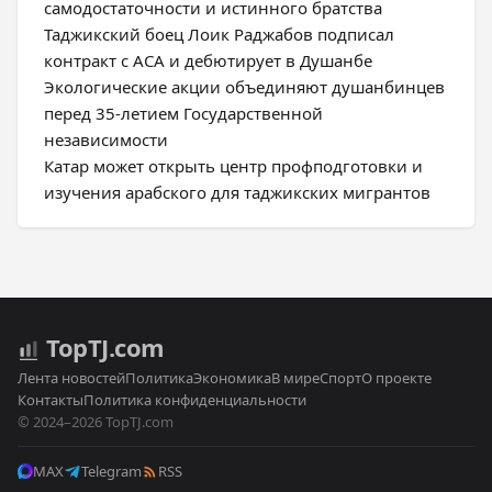
самодостаточности и истинного братства
Таджикский боец Лоик Раджабов подписал
контракт с ACA и дебютирует в Душанбе
Экологические акции объединяют душанбинцев
перед 35-летием Государственной
независимости
Катар может открыть центр профподготовки и
изучения арабского для таджикских мигрантов
Top
TJ
.com
Лента новостей
Политика
Экономика
В мире
Спорт
О проекте
Контакты
Политика конфиденциальности
© 2024–2026 TopTJ.com
MAX
Telegram
RSS