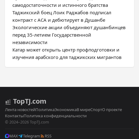
самодостаточности и истинного братства
Таджикский боец Лоик Раджабов подписал
контракт с ACA и дебютирует в Душанбе
Экологические акции объединяют душанбинцев
перед 35-летием Государственной
независимости
Катар может открыть центр профподготовки и
изучения арабского для таджикских мигрантов
Top
TJ
.com
Лента новостей
Политика
Экономика
В мире
Спорт
О проекте
Контакты
Политика конфиденциальности
© 2024–2026 TopTJ.com
MAX
Telegram
RSS