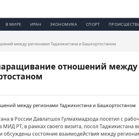
В МИРЕ
ИРАН
ЭКОНОМИКА
СПОРТ
ПРОИСШЕСТВ
шений между регионами Таджикистана и Башкортостаном
наращивание отношений между
ртостаном
кистана в России Давлатшох Гулмахмадзода посетил с ра
 МИД РТ, в рамках своего визита, посол Таджикистана в
 обсуждены состояние взаимодействия между регионам