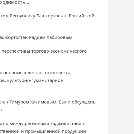
ходимость...
зитом Республику Башкортостан Российской
 Башкортостан Радием Хабировым.
е перспективы торгово-экономического
 агропромышленного комплекса,
ов, культурно-гуманитарное
тостан Тимуром Хакимовым. Были обсуждены
в.
рота между регионами Таджикистана и
яйственной и промышленной продукции