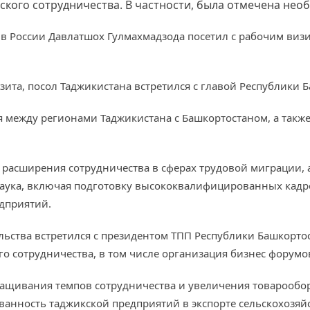
кого сотрудничества. В частности, была отмечена необ
на в России Давлатшох Гулмахмадзода посетил с рабочим ви
изита, посол Таджикистана встретился с главой Республики
 между регионами Таджикистана с Башкортостаном, а такж
ь расширения сотрудничества в сферах трудовой миграции,
аука, включая подготовку высококвалифицированных кадр
едприятий.
ельства встретился с президентом ТПП Республики Башкор
о сотрудничества, в том числе организация бизнес форумо
ращивания темпов сотрудничества и увеличения товарообо
сованность таджикской предприятий в экспорте сельскохоз