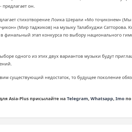
- предлагает он.
длагает стихотворение Лоика Шерали «Мо тоҷиконем» (Мы 
ҷикон» (Мир таджиков) на музыку Талабхуджи Сатторова. К
 в финальный этап конкурса по выбору национального гим
и выборе одного из этих двух вариантов музыки будут приг
ений.
правим существующий недостаток, то будущее поколение обя
для Asia
-Plus
присылайте на
Telegram
,
Whatsapp
,
Imo
по 