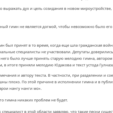
 выражать дух и цель созидания в новом мироустройстве, 
ный гимн не является догмой, чтобы невозможно было его
н был принят в то время, когда еще шла гражданская вой
нальные специалисты не участвовали. Депутаты доверились
 него было лучше принять старую мелодию гимна, автором 
ом, в итоге приняли мелодию Юдакова и текст устода Гулназа
амечания и автору текста. В частности, при разделении и 
шны плохо. По этой причине в исполнении гимна и в публик
арои нангу нанги мо».
го гимна никаких проблем не будет.
 специалист в этой области заявляю, что такие песни сущес