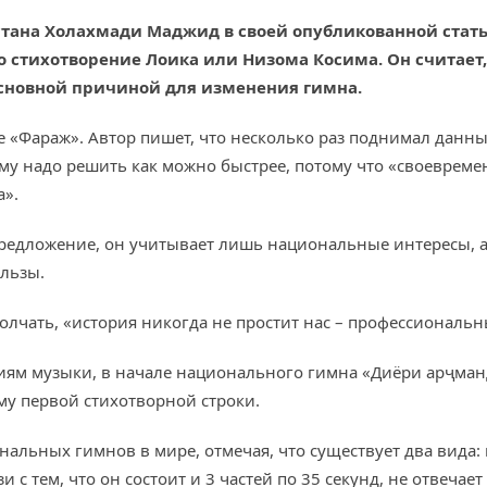
тана Холахмади Маджид в своей опубликованной стат
о стихотворение Лоика или Низома Косима. Он считает,
сновной причиной для изменения гимна.
е «Фараж». Автор пишет, что несколько раз поднимал данн
му надо решить как можно быстрее, потому что «своевреме
а».
предложение, он учитывает лишь национальные интересы, а 
ользы.
олчать, «история никогда не простит нас – профессиональ
ниям музыки, в начале национального гимна «Диёри арҷман
му первой стихотворной строки.
нальных гимнов в мире, отмечая, что существует два вида:
и с тем, что он состоит и 3 частей по 35 секунд, не отвеч