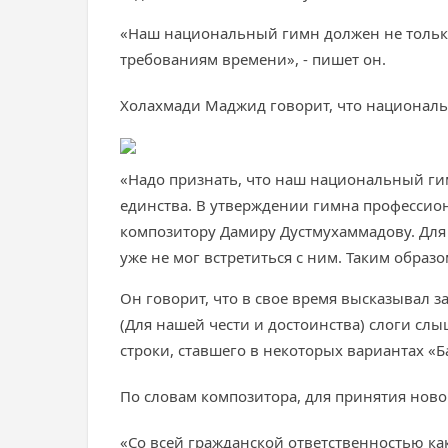
«Наш национальный гимн должен не только
требованиям времени», - пишет он.
Холахмади Маджид говорит, что националь
«Надо признать, что наш национальный гим
единства. В утверждении гимна профессио
композитору Дамиру Дустмухаммадову. Для
уже не мог встретиться с ним. Таким образ
Он говорит, что в свое время высказывал з
(Для нашей чести и достоинства) слоги слы
строки, ставшего в некоторых вариантах «Б
По словам композитора, для принятия ново
«Со всей гражданской ответственностью как