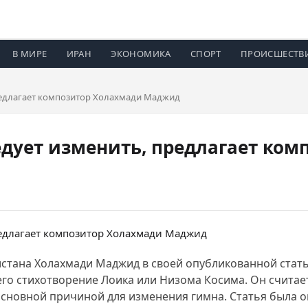
В МИРЕ
ИРАН
ЭКОНОМИКА
СПОРТ
ПРОИСШЕСТВ
редлагает композитор Холахмади Маджид
дует изменить, предлагает ком
стана Холахмади Маджид в своей опубликованной стать
го стихотворение Лоика или Низома Косима. Он считает
основной причиной для изменения гимна. Статья была 