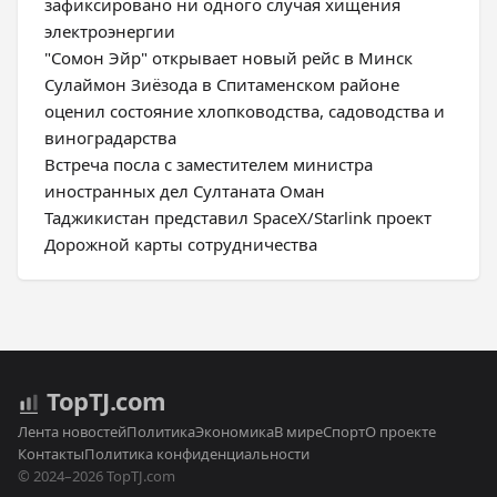
зафиксировано ни одного случая хищения
электроэнергии
"Сомон Эйр" открывает новый рейс в Минск
Сулаймон Зиёзода в Спитаменском районе
оценил состояние хлопководства, садоводства и
виноградарства
Встреча посла с заместителем министра
иностранных дел Султаната Оман
Таджикистан представил SpaceX/Starlink проект
Дорожной карты сотрудничества
Top
TJ
.com
Лента новостей
Политика
Экономика
В мире
Спорт
О проекте
Контакты
Политика конфиденциальности
© 2024–2026 TopTJ.com