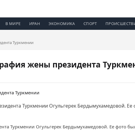
В МИРЕ
ИРАН
ЭКОНОМИКА
СПОРТ
ПРОИСШЕСТВ
идента Туркмении
графия жены президента Туркме
зидента Туркмении Огульгерек Бердымухамедовой. Ее 
ента Туркмении Огульгерек Бердымухамедовой. Ее фото б