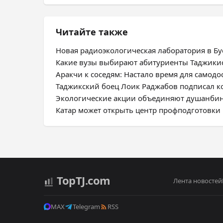
Читайте также
Новая радиоэкологическая лаборатория в Бус
Какие вузы выбирают абитуриенты Таджики
Аракчи к соседям: Настало время для самодо
Таджикский боец Лоик Раджабов подписал ко
Экологические акции объединяют душанбин
Катар может открыть центр профподготовки 
Top
TJ
.com
Лента новостей
MAX
Telegram
RSS