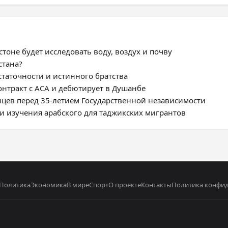
тоне будет исследовать воду, воздух и почву
стана?
статочности и истинного братства
нтракт с ACA и дебютирует в Душанбе
цев перед 35-летием Государственной независимости
и изучения арабского для таджикских мигрантов
Политика
Экономика
В мире
Спорт
О проекте
Контакты
Политика конфи