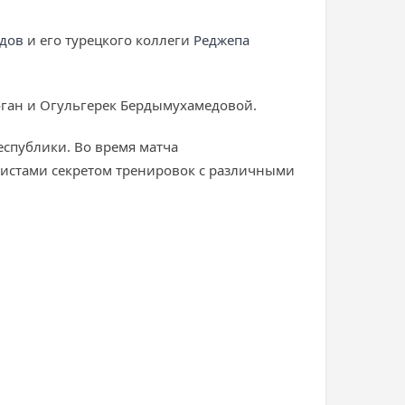
дов
и его турецкого коллеги
Реджепа
оган и Огульгерек Бердымухамедовой.
еспублики. Во время матча
алистами секретом тренировок с различными