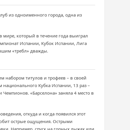
луб из одноименного города, одна из
в мире, который в течение года выиграл
чемпионат Испании, Кубок Испании, Лига
вшим «требл» дважды.
м набором титулов и трофеев – в своей
м национального Кубка Испании, 13 раз –
 Чемпионов. «Барселона» заняла 4 место в
оведения, откуда и когда появился этот
е любит острые ощущения. Острыми
ки. Например, спуск на горных лыжах или