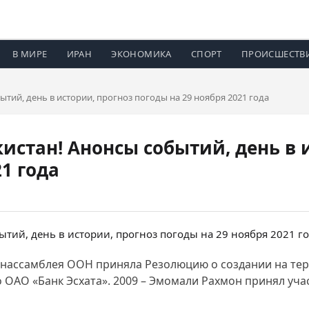
В МИРЕ
ИРАН
ЭКОНОМИКА
СПОРТ
ПРОИСШЕСТВ
тий, день в истории, прогноз погоды на 29 ноября 2021 года
истан! Анонсы событий, день в 
21 года
енассамблея ООН приняла Резолюцию о создании на те
но ОАО «Банк Эсхата». 2009 – Эмомали Рахмон принял уч