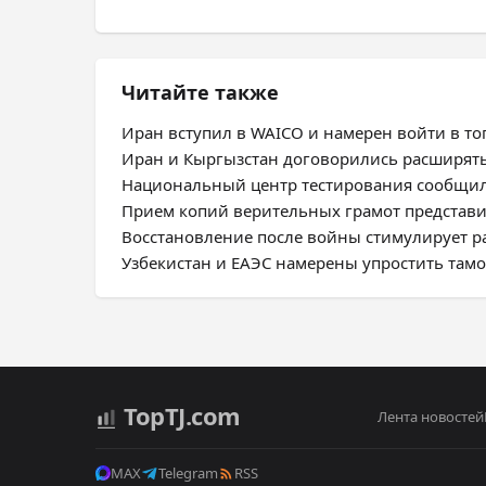
Читайте также
Иран вступил в WAICO и намерен войти в топ
Иран и Кыргызстан договорились расширят
Национальный центр тестирования сообщил
Прием копий верительных грамот представ
Восстановление после войны стимулирует 
Узбекистан и ЕАЭС намерены упростить та
Top
TJ
.com
Лента новостей
MAX
Telegram
RSS