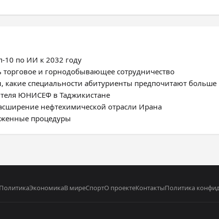
-10 по ИИ к 2032 году
ь торговое и горнодобывающее сотрудничество
, какие специальности абитуриенты предпочитают больше
ителя ЮНИСЕФ в Таджикистане
расширение нефтехимической отрасли Ирана
моженные процедуры
Политика
Экономика
В мире
Спорт
О проекте
Контакты
Политика конфи