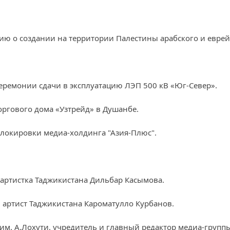
ю о создании на территории Палестины арабского и еврейс
еремонии сдачи в эксплуатацию ЛЭП 500 кВ «Юг-Север».
оргового дома «Узтрейд» в Душанбе.
блокировки медиа-холдинга "Азия-Плюс".
 артистка Таджикистана Дильбар Касымова.
 артист Таджикистана Кароматулло Курбанов.
им. А.Лохути, учредитель и главный редактор медиа-групп