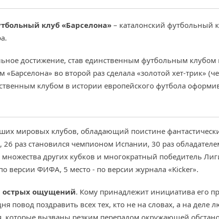
тбольный клуб «Барселона»
– каталонский футбольный к
а.
льное достижение, став единственным футбольным клубом 
м «Барселона» во второй раз сделала «золотой хет-трик» (
нственным клубом в истории европейского футбола оформи
йших мировых клубов, обладающий поистине фантастически
, 26 раз становился чемпионом Испании, 30 раз обладателе
ь множества других кубков и многократный победитель Лиги
о версии ФИФА, 5 место - по версии журнала «Kicker».
й острых ощущений
. Кому принадлежит инициатива его пр
ня повод поздравить всех тех, кто не на словах, а на дел
 которые вызваны резким перепадом окружающей обстанов