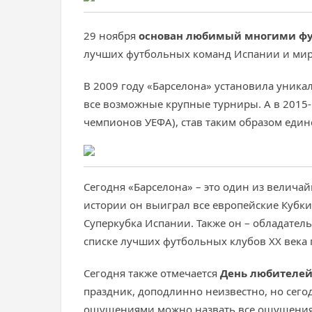
29 ноября
основан любимый многими фу
лучших футбольных команд Испании и мир
В 2009 году «Барселона» установила уника
все возможные крупные турниры. А в 2015-
чемпионов УЕФА), став таким образом еди
Сегодня «Барселона» – это один из велича
истории он выиграл все европейские Кубки
Суперкубка Испании. Также он – обладател
списке лучших футбольных клубов XX века п
Сегодня также отмечается
День любителе
праздник, доподлинно неизвестно, но сегод
ощущениями можно назвать все ощущения,