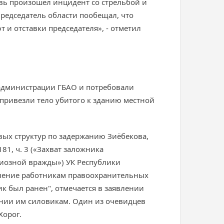
овь произошел инцидент со стрельбой и
Председатель области пообещал, что
 и отставки председателя», - отметил
 администрации ГБАО и потребовали
привезли тело убитого к зданию местной
вых структур по задержанию Зиёбекова,
1, ч. 3 («Захват заложника
гиозной вражды») УК Республики
вление работникам правоохранительных
к был ранен", отмечается в заявлении
нии им силовикам. Один из очевидцев
Хорог.