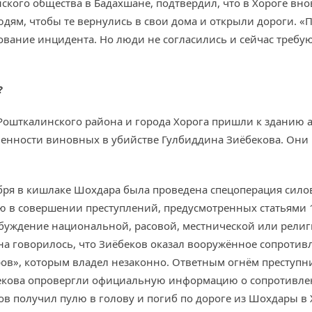
нского общества в Бадахшане, подтвердил, что в Хороге вн
юдям, чтобы те вернулись в свои дома и открыли дороги. «
вание инцидента. Но люди не согласились и сейчас требуют
?
 Рошткалинского района и города Хорога пришли к зданию
венности виновных в убийстве Гулбиддина Зиёбекова. Они 
бря в кишлаке Шохдара была проведена спецоперация сило
 в совершении преступлений, предусмотренных статьями 18
озбуждение национальной, расовой, местнической или рели
ана говорилось, что Зиёбеков оказал вооружённое сопроти
ров», которым владел незаконно. Ответным огнём преступни
бекова опровергли официальную информацию о сопротивле
ов получил пулю в голову и погиб по дороге из Шохдары в 