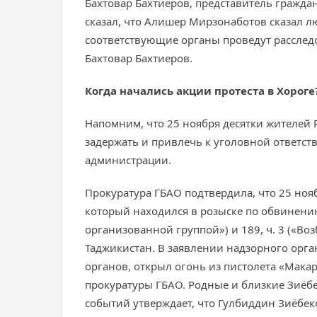
Бахтовар Бахтиеров, представитель гражда
сказал, что Алишер Мирзонаботов сказал л
соответствующие органы проведут расследо
Бахтовар Бахтиеров.
Когда начались акции протеста в Хороге
Напомним, что 25 ноября десятки жителей
задержать и привлечь к уголовной ответст
администрации.
Прокуратура ГБАО подтвердила, что 25 ноя
который находился в розыске по обвинению
организованной группой») и 189, ч. 3 («В
Таджикистан. В заявлении надзорного орг
органов, открыл огонь из пистолета «Мака
прокуратуры ГБАО. Родные и близкие Зиё
событий утверждает, что Гулбиддин Зиёбек