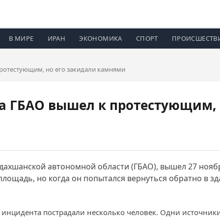
В МИРЕ
ИРАН
ЭКОНОМИКА
СПОРТ
ПРОИСШЕСТВ
протестующим, но его закидали камнями
ава ГБАО вышел к протестующим, 
ахшанской автономной области (ГБАО), вышел 27 ноября
лощадь, но когда он попытался вернуться обратно в зд
 инцидента пострадали несколько человек. Одни источники 