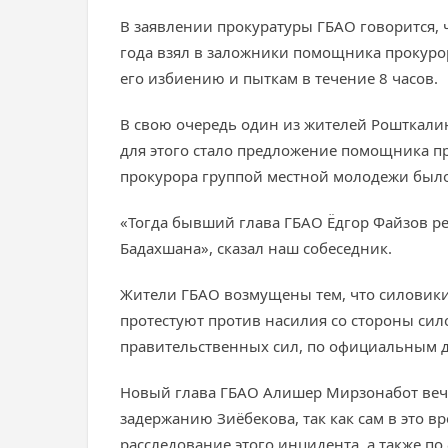
В заявлении прокуратуры ГБАО говорится, 
года взял в заложники помощника прокурор
его избиению и пыткам в течение 8 часов.
В свою очередь один из жителей Рошткалин
для этого стало предложение помощника п
прокурора группой местной молодежи было
«Тогда бывший глава ГБАО Ёдгор Файзов р
Бадахшана», сказал наш собеседник.
Жители ГБАО возмущены тем, что силовики
протестуют против насилия со стороны сило
правительственных сил, по официальным д
Новый глава ГБАО Алишер Мирзонабот вечер
задержанию Зиёбекова, так как сам в это 
расследование этого инцидента, а также по