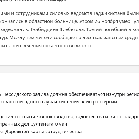
щими и сотрудниками силовых ведомств Таджикистана были
кончались в областной больнице. Утром 26 ноября умер Гу
 задержанию Гулбиддина Зиёбекова. Третий погибший в хо
тур. Между тем жители сообщают о десятках раненых среди 
ить эти сведения пока что невозможно.
ь Персидского залива должна обеспечиваться изнутри реги
ировано ни одного случая хищения электроэнергии
енил состояние хлопководства, садоводства и виноградарс
странных дел Султаната Оман
ект Дорожной карты сотрудничества