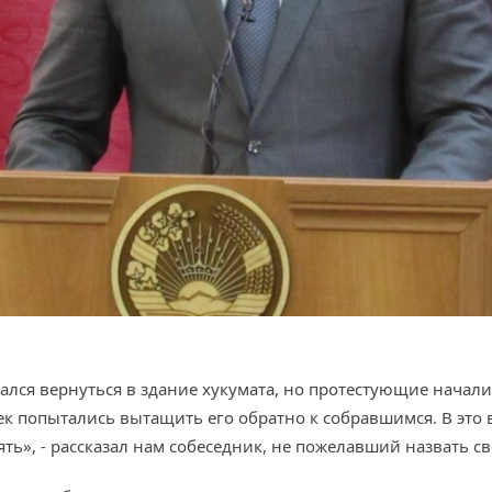
лся вернуться в здание хукумата, но протестующие начали
к попытались вытащить его обратно к собравшимся. В это 
ять», - рассказал нам собеседник, не пожелавший назвать св