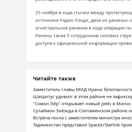
25 ноября в ходе стычки между протестую
источники Радио Озоди, двое их раненых с
огнестрельное ранение в ходе операции по
Ранены также 5 сотрудников силовых струк
доступа к официальной информации провер
Читайте также
Заместитель главы МИД Ирана: безопасност
Шахритус удивил: в этом районе не зафикс
"Сомон Эйр" открывает новый рейс в Минск
Сулаймон Зиёзода в Спитаменском районе оц
Встреча посла с заместителем министра ино
Таджикистан представил SpaceX/Starlink про