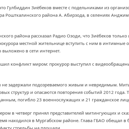
что Гулбиддин Зиёбеков вместе с подельниками из органи
а Рошткалинского района А. Абирзода, в селениях Анджим 
ского района рассказал Радио Озоди, что Зиёбеков только
рокурора местной жительнице вступить с ним в интимные
 выложено в сети интернет.
ешил конфликт миром: прокурор выступил с видеообращен
 не задержали подозреваемого живым и невредимым. Мити
вых структур и опасаются повторения событий 2012 года. Т
анным, погибло 23 военнослужащих и 21 гражданское лиц
ом в четверг принял представителей митингующих и сказа
время находился в Мургабском районе. Глава ГБАО обещал в
 факту стрельбы на площади.