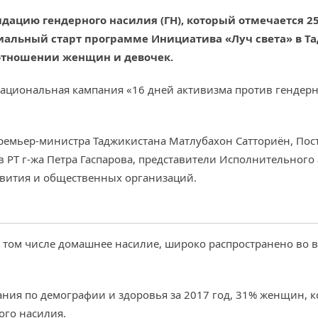
ацию гендерного насилия (ГН), который отмечается 25
иальный старт программе Инициатива «Луч света» в Та
отношении женщин и девочек.
ациональная кампания «16 дней активизма против гендерно
премьер-министра Таджикистана Матлубахон Сатториён, По
 в РТ г-жа Петра Гаспарова, представители Исполнительного
звития и общественных организаций.
том числе домашнее насилие, широко распространено во в
ния по демографии и здоровья за 2017 год, 31% женщин, ко
ого насилия.