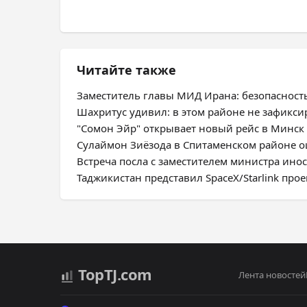
Читайте также
Заместитель главы МИД Ирана: безопасност
Шахритус удивил: в этом районе не зафикс
"Сомон Эйр" открывает новый рейс в Минск
Сулаймон Зиёзода в Спитаменском районе оц
Встреча посла с заместителем министра ино
Таджикистан представил SpaceX/Starlink про
Top
TJ
.com
Лента новостей