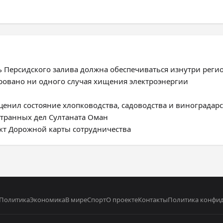
ь Персидского залива должна обеспечиваться изнутри реги
ировано ни одного случая хищения электроэнергии
енил состояние хлопководства, садоводства и виноградарс
странных дел Султаната Оман
ект Дорожной карты сотрудничества
Политика
Экономика
В мире
Спорт
О проекте
Контакты
Политика конфи