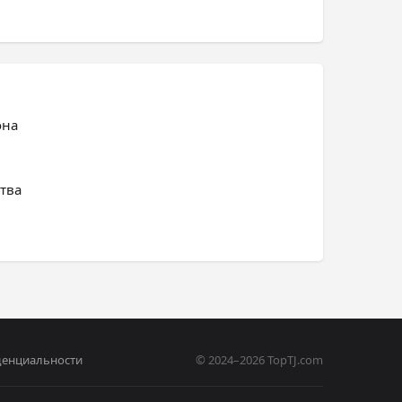
она
тва
денциальности
© 2024–2026 TopTJ.com