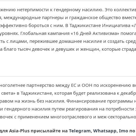
ижению нетерпимости к гендерному насилию. Это коллектив
я, международные партнеры и гражданское общество вмест
эффективно бороться с ним. В Таджикистане Инициатива «
 уровнях. Глобальная кампания «16 Дней Активизма» помог
ь с лицами, пережившее домашнее насилие и создать сред
 благо тысяч девочек и девушек и женщин, которые страдаю
 многолетнее партнерство между ЕС и ООН по искоренению
ета» в Таджикистане, которая будет реализована к декабрю
авом на жизнь без насилия. Финансирование программы на
 и гендерного насилия путем реагирования на потребности
очек с применением многоотраслевого и меж-секторально
для Asia-Plus
присылайте на
Telegram
,
Whatsapp
,
Imo
по 