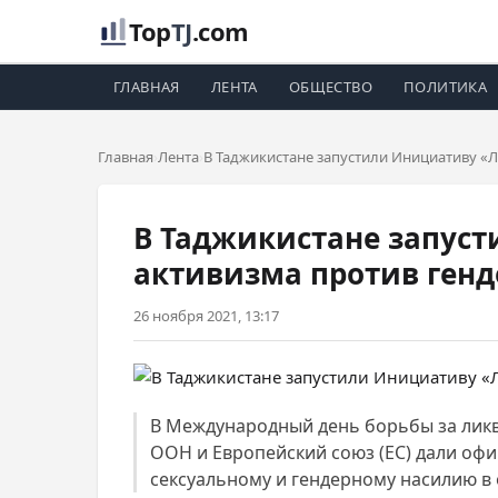
Top
TJ
.com
ГЛАВНАЯ
ЛЕНТА
ОБЩЕСТВО
ПОЛИТИКА
Главная
Лента
В Таджикистане запустили Инициативу «Л
В Таджикистане запуст
активизма против генд
26 ноября 2021, 13:17
В Международный день борьбы за ликви
ООН и Европейский союз (ЕС) дали офи
сексуальному и гендерному насилию в