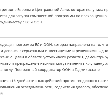
 в регионе Европы и Центральной Азии, которая получила 
ета» для запуска комплексной программы по прекращению с
удничеству с ЕС и ООН.
ведущая программа ЕС и ООН, которая направлена ​​на то, ч
и девочек с серьезными инвестициями и решениями. Одн
ижению целей в области устойчивого развития, демонстрир
нство и прекращение насилия могут изменить к лучшему ж
Синаноглу, Постоянный координатор ООН в Таджикистане.
пания «16 дней активных действий против гендерного нас
повышения осведомленности, содействия диалогу, обеспече
я.