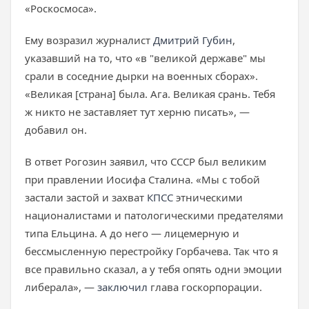
«Роскосмоса».
Ему возразил журналист
Дмитрий Губин
,
указавший на то, что «в "великой державе" мы
срали в соседние дырки на военных сборах».
«Великая [страна] была. Ага. Великая срань. Тебя
ж никто не заставляет тут херню писать», —
добавил он.
В ответ Рогозин заявил, что СССР был великим
при правлении Иосифа Сталина. «Мы с тобой
застали застой и захват
КПСС
этническими
националистами и патологическими предателями
типа Ельцина. А до него — лицемерную и
бессмысленную перестройку Горбачева. Так что я
все правильно сказал, а у тебя опять одни эмоции
либерала», —
заключил
глава госкорпорации.