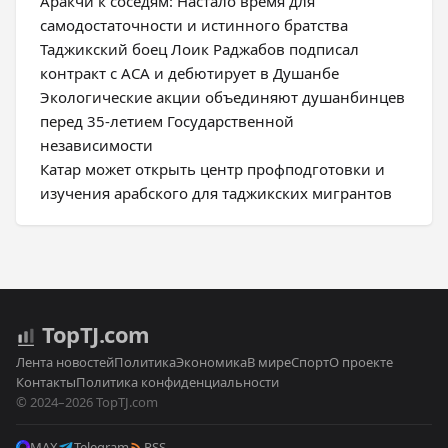
Аракчи к соседям: Настало время для
самодостаточности и истинного братства
Таджикский боец Лоик Раджабов подписал
контракт с ACA и дебютирует в Душанбе
Экологические акции объединяют душанбинцев
перед 35-летием Государственной
независимости
Катар может открыть центр профподготовки и
изучения арабского для таджикских мигрантов
Top
TJ
.com
Лента новостей
Политика
Экономика
В мире
Спорт
О проекте
Контакты
Политика конфиденциальности
© 2024–2026 TopTJ.com
MAX
Telegram
RSS