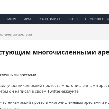
В МИРЕ
ИРАН
ЭКОНОМИКА
СПОРТ
ПРОИСШЕСТВ
исленными арестами
естующим многочисленными ар
зил участникам акций протеста многочисленными арес
ом он написал в своем Twitter-аккаунте.
частникам акций протеста многочисленными арестами и 
r
-аккаунте.