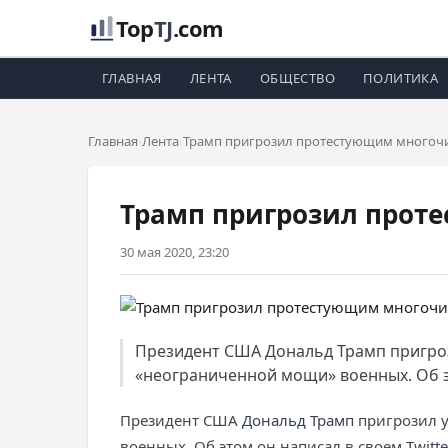
Top
TJ
.com
ГЛАВНАЯ
ЛЕНТА
ОБЩЕСТВО
ПОЛИТИКА
Главная
Лента
Трамп пригрозил протестующим многоч
Трамп пригрозил прот
30 мая 2020, 23:20
Президент США Дональд Трамп пригро
«неограниченной мощи» военных. Об эт
Президент США
Дональд Трамп
пригрозил у
военных. Об этом он написал в своем
Twitte