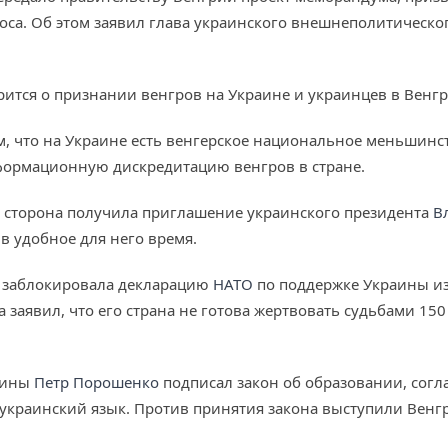
оса. Об этом заявил глава украинского внешнеполитическо
рится о признании венгров на Украине и украинцев в Венг
м, что на Украине есть венгерское национальное меньшинст
ормационную дискредитацию венгров в стране.
я сторона получила приглашение украинского президента
В
в удобное для него время.
 заблокировала декларацию
НАТО
по поддержке Украины из
а заявил, что его страна не готова жертвовать судьбами 1
раины
Петр Порошенко
подписал закон об образовании, согла
 украинский язык. Против принятия закона выступили Венг