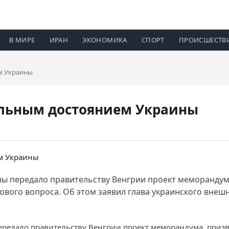
В МИРЕ
ИРАН
ЭКОНОМИКА
СПОРТ
ПРОИСШЕСТВ
м Украины
альным достоянием Украины
ы передало правительству Венгрии проект меморандум
кового вопроса. Об этом заявил глава украинского вне
редало правительству Венгрии проект меморандума, приз