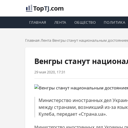
Top
TJ
.com
ГЛАВНАЯ
ЛЕНТА
ОБЩЕСТВО
ПОЛИТИКА
Главная
Лента
Венгры станут национальным достояние
Венгры станут национ
29 мая 2020, 17:31
Министерство иностранных дел Украин
между странами, возникший из-за язы
Кулеба, передает «Страна.ua».
Министерство иностранных дел Украины пе