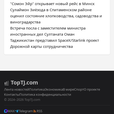
"Сомон Эйр" открывает новый рейс в Минск
Сулаймон Зиёзода в Спитаменском районе
оценил состояние хлопководства, садоводства и
виноградарства
Встреча посла с заместителем министра
иностранных дел Султаната Оман
Таджикистан представил SpaceX/Starlink проект
Дорожной карты сотрудничества
Top
TJ
.com
Лента новостей
Политика
Экономика
В мире
Спорт
О проекте
Контакты
Политика конфиденциальности
© 2024–2026 TopTJ.com
MAX
Telegram
RSS