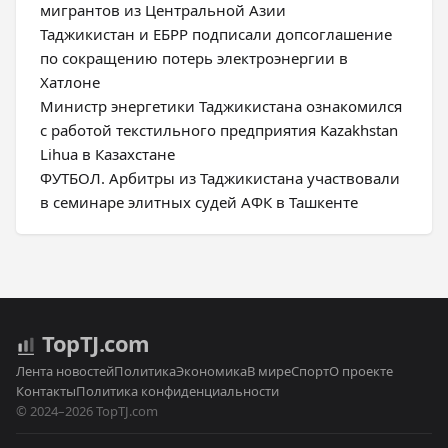
мигрантов из Центральной Азии
Таджикистан и ЕБРР подписали допсоглашение
по сокращению потерь электроэнергии в
Хатлоне
Министр энергетики Таджикистана ознакомился
с работой текстильного предприятия Kazakhstan
Lihua в Казахстане
ФУТБОЛ. Арбитры из Таджикистана участвовали
в семинаре элитных судей АФК в Ташкенте
Top
TJ
.com
Лента новостей
Политика
Экономика
В мире
Спорт
О проекте
Контакты
Политика конфиденциальности
© 2024–2026 TopTJ.com