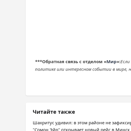
***
Обратная связь с отделом «
Мир
»:
Если
политике или интересном событии в мире, н
Читайте также
Шахритус удивил: в этом районе не зафикс
"Сомон Эйр" открывает новый рейс в Минск