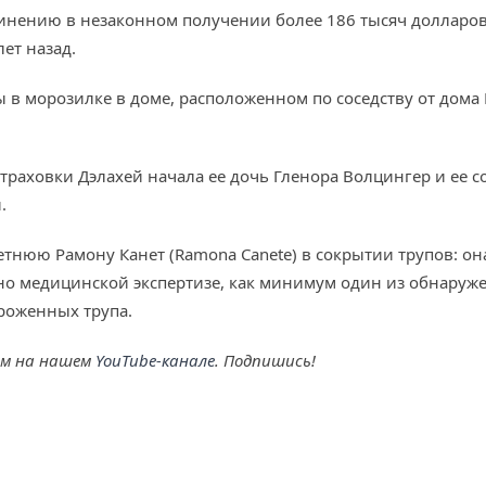
инению в незаконном получении более 186 тысяч долларов.
ет назад.
 морозилке в доме, расположенном по соседству от дома Б
траховки Дэлахей начала ее дочь Гленора Волцингер и ее со
.
тнюю Рамону Канет (Ramona Canete) в сокрытии трупов: она
но медицинской экспертизе, как минимум один из обнаруж
роженных трупа.
ем на нашем
YouTube-канале
. Подпишись!