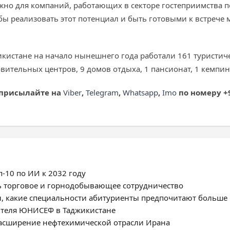
важно для компаний, работающих в секторе гостеприимств
бы реализовать этот потенциал и быть готовыми к встрече
икистане на начало нынешнего года работали 161 туристиче
овительных центров, 9 домов отдыха, 1 пансионат, 1 кемпин
 присылайте на
Viber
,
Telegram
,
Whatsapp
,
Imo
по номеру +9
-10 по ИИ к 2032 году
ь торговое и горнодобывающее сотрудничество
, какие специальности абитуриенты предпочитают больше
ителя ЮНИСЕФ в Таджикистане
расширение нефтехимической отрасли Ирана