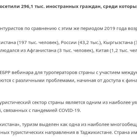
осетили 296,1 тыс. иностранных граждан, среди которых
нтуристов по сравнению с этим же периодом 2019 года возр
на (197 тыс. человек), России (43,2 тыс.), Кыргызстана (37,
ался из Афганистана (3 тыс. человек), Китая (1,2 тыс. чел
 ЕБРР вебинара для туроператоров страны с участием между
ваются с различными проблемами, начиная от доступа к фи
уристический сектор страны является одним из наиболее у
, связанных с пандемией COVID-19.
икистана», туризм выделен как одна из наиболее многооб
ных туристических направления в Таджикистане. Страна им