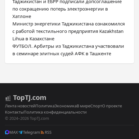
Таджикистан и ЕБРР подписали допсоглашение
по сокращению потерь электроэнергии в
Хатлоне
Министр энергетики Таджикистана ознакомился
с работой текстильного предприятия Kazakhstan
Lihua в Казахстане
ФУТБОЛ. Арбитры из Таджикистана участвовали
в семинаре элитных судей АФК в Ташкенте
Top
TJ
.com
Лента новостей
Политика
Экономика
В мире
Спорт
О проекте
Контакты
Политика конфиденциальности
© 2024–2026 TopTJ.com
MAX
Telegram
RSS