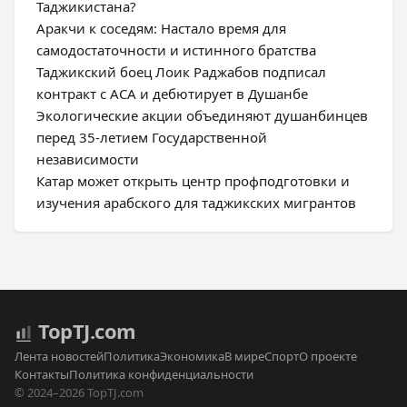
Таджикистана?
Аракчи к соседям: Настало время для
самодостаточности и истинного братства
Таджикский боец Лоик Раджабов подписал
контракт с ACA и дебютирует в Душанбе
Экологические акции объединяют душанбинцев
перед 35-летием Государственной
независимости
Катар может открыть центр профподготовки и
изучения арабского для таджикских мигрантов
Top
TJ
.com
Лента новостей
Политика
Экономика
В мире
Спорт
О проекте
Контакты
Политика конфиденциальности
© 2024–2026 TopTJ.com