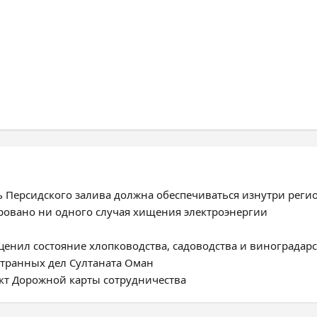
ь Персидского залива должна обеспечиваться изнутри реги
ировано ни одного случая хищения электроэнергии
енил состояние хлопководства, садоводства и виноградарс
странных дел Султаната Оман
ект Дорожной карты сотрудничества