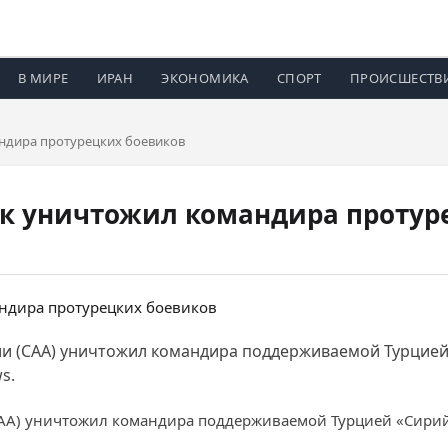
В МИРЕ
ИРАН
ЭКОНОМИКА
СПОРТ
ПРОИСШЕСТВ
ндира протурецких боевиков
к уничтожил командира протур
ии (САА) уничтожил командира поддерживаемой Турцие
s.
АА) уничтожил командира поддерживаемой Турцией «Сирий