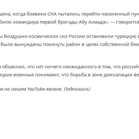
шена, когда боевики СНА пытались перейти населенный пу
обилю командира первой бригады Абу Ахмада», — говоритс
ы Воздушно-космических сил России остановили турецкую 
 были вынуждены покинуть район в целях собственной без
 объяснил, что нет ничего неожиданного в том, что росси
ецкие военные понимают, что борьба в зоне деэскалации ве
ем на нашем
YouTube-канале
. Подпишись!